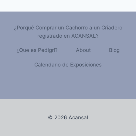
¿Porqué Comprar un Cachorro a un Criadero
registrado en ACANSAL?
¿Que es Pedigrí?
About
Blog
Calendario de Exposiciones
© 2026 Acansal