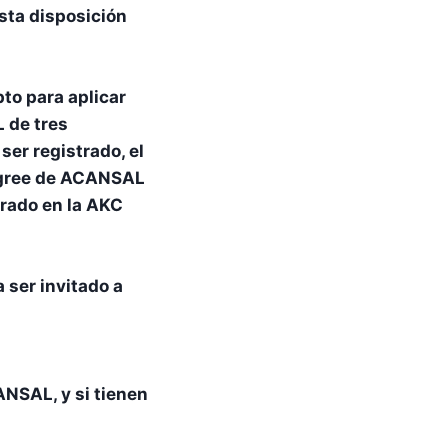
Esta disposición
pto para aplicar
 de tres
r registrado, el
digree de ACANSAL
trado en la AKC
 ser invitado a
NSAL, y si tienen