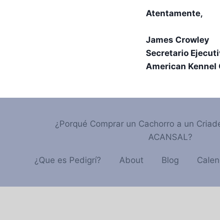
Atentamente,
James Crowley
Secretario Ejecut
American Kennel 
¿Porqué Comprar un Cachorro a un Criade
ACANSAL?
¿Que es Pedigrí?
About
Blog
Calen