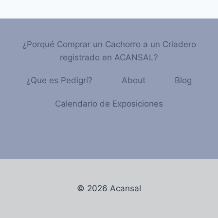
¿Porqué Comprar un Cachorro a un Criadero
registrado en ACANSAL?
¿Que es Pedigrí?
About
Blog
Calendario de Exposiciones
© 2026 Acansal